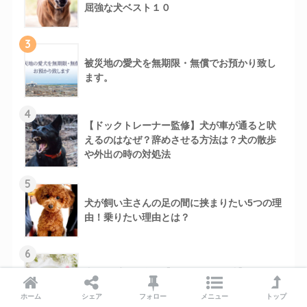
屈強な犬ベスト１０
3
被災地の愛犬を無期限・無償でお預かり致し
ます。
4
【ドックトレーナー監修】犬が車が通ると吠
えるのはなぜ？辞めさせる方法は？犬の散歩
や外出の時の対処法
5
犬が飼い主さんの足の間に挟まりたい5つの理
由！乗りたい理由とは？
6
犬ご飯手作り食で【尿路結石も解消】旬の食
材を使って【愛犬料理レシピ】
ホーム
シェア
フォロー
メニュー
トップ