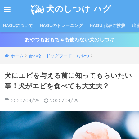
犬のしつけ ハグ
HAGUについて
HAGUのトレーニング
HAGU 代表ご挨拶
出
おやつもおもちゃも使わない犬のしつけ
ホーム
食べ物・ドッグフード・おやつ
犬にエビを与える前に知ってもらいたい
事！犬がエビを食べても大丈夫？
2020/04/25
2020/04/29