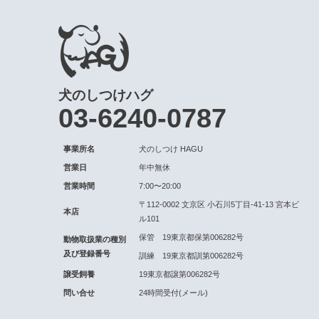
犬のしつけハグ
03-6240-0787
事業所名
犬のしつけ HAGU
営業日
年中無休
営業時間
7:00〜20:00
〒112-0002 文京区 小石川5丁目-41-13 宮本ビ
本店
ル101
保管 19東京都保第006282号
動物取扱業の種別
及び登録番号
訓練 19東京都訓第006282号
譲受飼養
19東京都譲第006282号
問い合せ
24時間受付(メール)