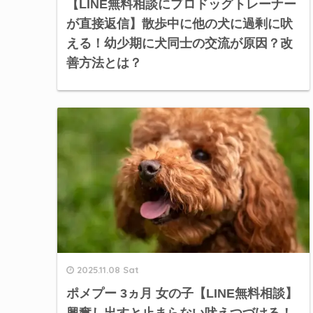
【LINE無料相談にプロドッグトレーナー
が直接返信】散歩中に他の犬に過剰に吠
える！幼少期に犬同士の交流が原因？改
善方法とは？
2025.11.08 Sat
ポメプー 3ヵ月 女の子【LINE無料相談】
興奮し出すと止まらない吠えつづける！