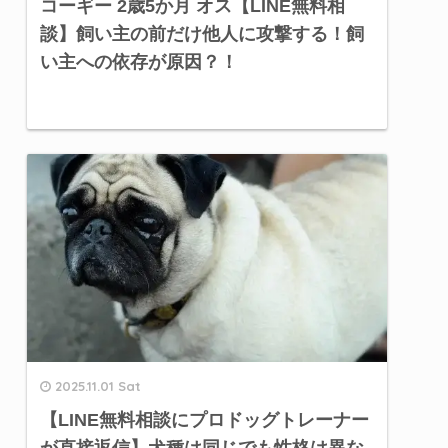
コーギー 2歳5か月 オス【LINE無料相
談】飼い主の前だけ他人に攻撃する！飼
い主への依存が原因？！
2025.11.01 Sat
【LINE無料相談にプロドッグトレーナー
が直接返信】犬種は同じでも性格は異な