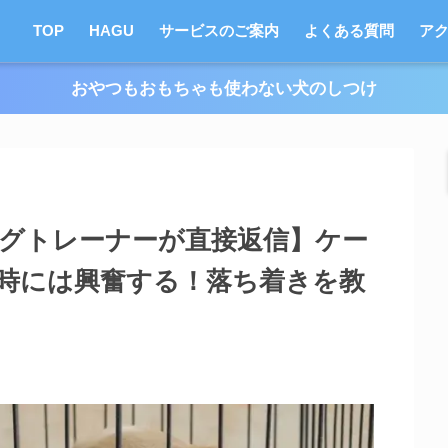
TOP
HAGU
サービスのご案内
よくある質問
ア
おやつもおもちゃも使わない犬のしつけ
ッグトレーナーが直接返信】ケー
時には興奮する！落ち着きを教