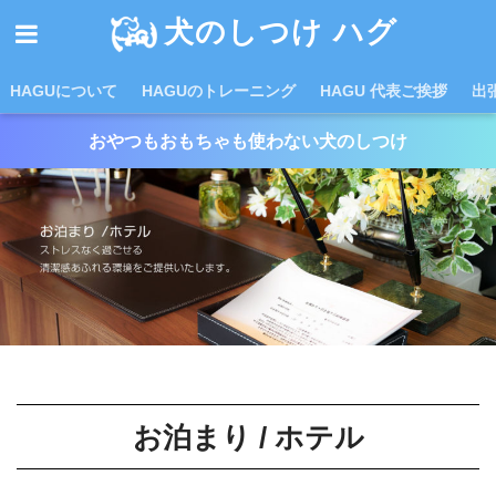
犬のしつけ ハグ
HAGUについて
HAGUのトレーニング
HAGU 代表ご挨拶
出
おやつもおもちゃも使わない犬のしつけ
お泊まり / ホテル