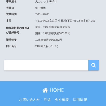
事業所名
犬のしつけ HAGU
営業日
年中無休
営業時間
7:00〜20:00
本店
〒112-0002 文京区 小石川5丁目-41-13 宮本ビル101
保管 19東京都保第006282号
動物取扱業の種別及
び登録番号
訓練 19東京都訓第006282号
譲受飼養
19東京都譲第006282号
問い合せ
24時間受付(メール)
HOME
お問い合わせ
料金
会社概要
採用情報