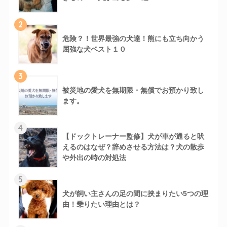
2
危険？！世界最強の犬達！熊にも立ち向かう
屈強な犬ベスト１０
3
被災地の愛犬を無期限・無償でお預かり致し
ます。
4
【ドックトレーナー監修】犬が車が通ると吠
えるのはなぜ？辞めさせる方法は？犬の散歩
や外出の時の対処法
5
犬が飼い主さんの足の間に挟まりたい5つの理
由！乗りたい理由とは？