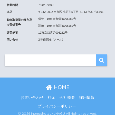
営業時間
7:00〜20:00
本店
〒112-0002 文京区 小石川5丁目-41-13 宮本ビル101
保管 19東京都保第006282号
動物取扱業の種別及
び登録番号
訓練 19東京都訓第006282号
譲受飼養
19東京都譲第006282号
問い合せ
24時間受付(メール)
HOME
お問い合わせ
料金
会社概要
採用情報
プライバシーポリシー
© 2026 inunoshotsukeHAGU All rights reserved.