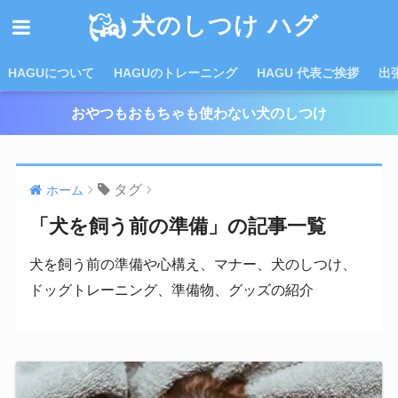
犬のしつけ ハグ
HAGUについて
HAGUのトレーニング
HAGU 代表ご挨拶
出
おやつもおもちゃも使わない犬のしつけ
タグ
ホーム
「犬を飼う前の準備」の記事一覧
犬を飼う前の準備や心構え、マナー、犬のしつけ、
ドッグトレーニング、準備物、グッズの紹介