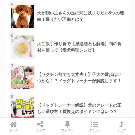
5
犬が飼い主さんの足の間に挟まりたい5つの理
由！乗りたい理由とは？
6
犬ご飯手作り食で【尿路結石も解消】旬の食
材を使って【愛犬料理レシピ】
7
【ワクチン前でも大丈夫！】子犬の散歩はい
つから！？ドッグトレーナーが解説します！
8
【ドッグトレーナー解説】犬のクレートの正
しい選び方！買換えのタイミングはいつ？
9
ホーム
シェア
フォロー
メニュー
トップ