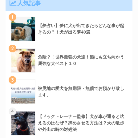
人気記事
1
【夢占い】夢に犬が出てきたらどんな事が起
きるの？！犬が出る夢40選
2
危険？！世界最強の犬達！熊にも立ち向かう
屈強な犬ベスト１０
3
被災地の愛犬を無期限・無償でお預かり致し
ます。
4
【ドックトレーナー監修】犬が車が通ると吠
えるのはなぜ？辞めさせる方法は？犬の散歩
や外出の時の対処法