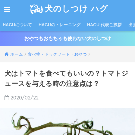
犬のしつけ ハグ
HAGUについて
HAGUのトレーニング
HAGU 代表ご挨拶
出
おやつもおもちゃも使わない犬のしつけ
ホーム
食べ物・ドッグフード・おやつ
犬はトマトを食べてもいいの？トマトジ
ュースを与える時の注意点は？
2020/02/22