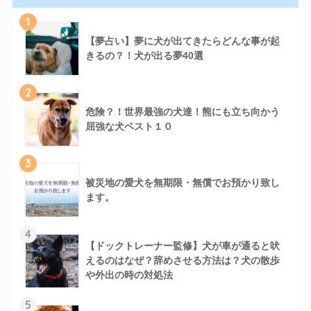
1
【夢占い】夢に犬が出てきたらどんな事が起
きるの？！犬が出る夢40選
2
危険？！世界最強の犬達！熊にも立ち向かう
屈強な犬ベスト１０
3
被災地の愛犬を無期限・無償でお預かり致し
ます。
4
【ドックトレーナー監修】犬が車が通ると吠
えるのはなぜ？辞めさせる方法は？犬の散歩
や外出の時の対処法
5