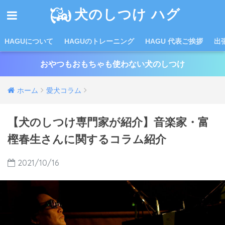
犬のしつけ ハグ
HAGUについて
HAGUのトレーニング
HAGU 代表ご挨拶
出
おやつもおもちゃも使わない犬のしつけ
ホーム
愛犬コラム
【犬のしつけ専門家が紹介】音楽家・富
樫春生さんに関するコラム紹介
2021/10/16