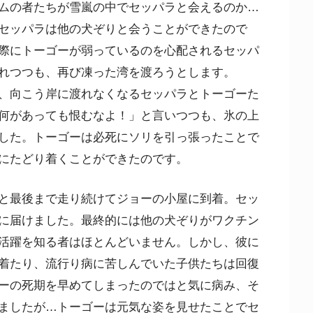
ムの者たちが雪嵐の中でセッパラと会えるのか…
セッパラは他の犬ぞりと会うことができたので
際にトーゴーが弱っているのを心配されるセッパ
れつつも、再び凍った湾を渡ろうとします。
、向こう岸に渡れなくなるセッパラとトーゴーた
何があっても恨むなよ！」と言いつつも、氷の上
した。トーゴーは必死にソリを引っ張ったことで
にたどり着くことができたのです。
と最後まで走り続けてジョーの小屋に到着。セッ
に届けました。最終的には他の犬ぞりがワクチン
活躍を知る者はほとんどいません。しかし、彼に
着たり、流行り病に苦しんでいた子供たちは回復
ーの死期を早めてしまったのではと気に病み、そ
ましたが…トーゴーは元気な姿を見せたことでセ