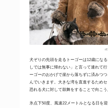
（C）
犬ぞりの先頭を走るトーゴーは12歳にな
しでは無事に帰れない」と言って連れて行
ーゴーのおかげで崖から落ちずに済みつつ
んでいきます。大きな湾を直進するためセ
恐れる犬に対して鼓舞をすることで向こう
氷点下50度、風速22メートルとなる日を