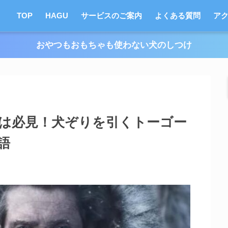
TOP
HAGU
サービスのご案内
よくある質問
ア
おやつもおもちゃも使わない犬のしつけ
きは必見！犬ぞりを引くトーゴー
語