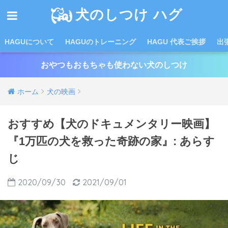
犬のしつけ ハグ
HAGUについて
HAGUのトレーニング
HAGU 代表ご挨拶
出
おやつもおもちゃも使わない犬のしつけ
ホーム
犬の映画
おすすめ【犬のドキュメンタリー映画】
『1万匹の犬を救った奇跡の家』: あらす
じ
2020/09/30
2021/09/01