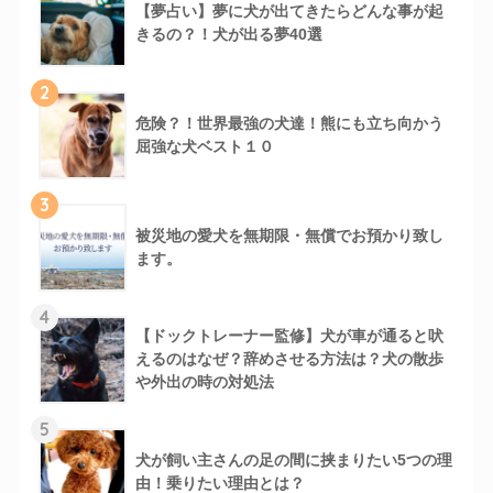
【夢占い】夢に犬が出てきたらどんな事が起
きるの？！犬が出る夢40選
2
危険？！世界最強の犬達！熊にも立ち向かう
屈強な犬ベスト１０
3
被災地の愛犬を無期限・無償でお預かり致し
ます。
4
【ドックトレーナー監修】犬が車が通ると吠
えるのはなぜ？辞めさせる方法は？犬の散歩
や外出の時の対処法
5
犬が飼い主さんの足の間に挟まりたい5つの理
由！乗りたい理由とは？