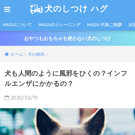
犬のしつけ ハグ
HAGUについて
HAGUのトレーニング
HAGU 代表ご挨拶
出
おやつもおもちゃも使わない犬のしつけ
ホーム
犬の病気
犬も人間のように風邪をひくの？インフ
ルエンザにかかるの？
2020/02/19