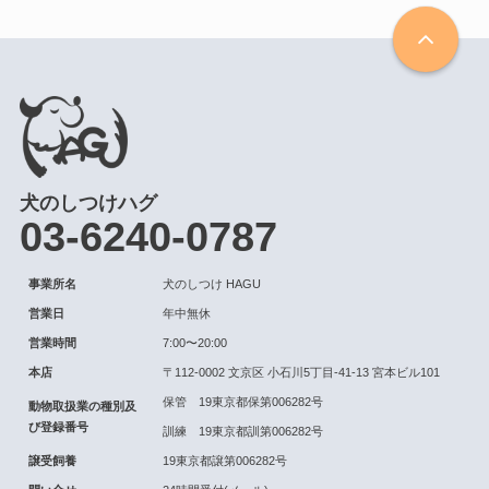
犬のしつけハグ
03-6240-0787
事業所名
犬のしつけ HAGU
営業日
年中無休
営業時間
7:00〜20:00
本店
〒112-0002 文京区 小石川5丁目-41-13 宮本ビル101
保管 19東京都保第006282号
動物取扱業の種別及
び登録番号
訓練 19東京都訓第006282号
譲受飼養
19東京都譲第006282号