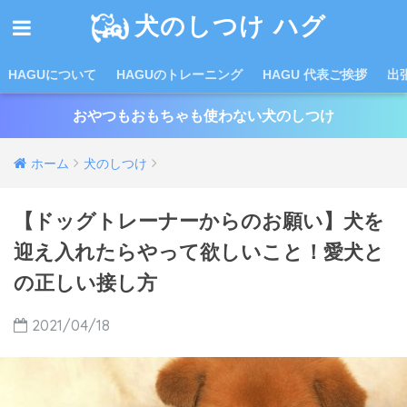
犬のしつけ ハグ
HAGUについて
HAGUのトレーニング
HAGU 代表ご挨拶
出
おやつもおもちゃも使わない犬のしつけ
ホーム
犬のしつけ
【ドッグトレーナーからのお願い】犬を
迎え入れたらやって欲しいこと！愛犬と
の正しい接し方
2021/04/18