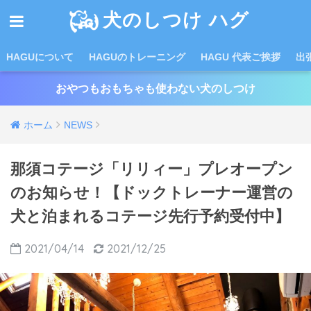
犬のしつけ ハグ
HAGUについて
HAGUのトレーニング
HAGU 代表ご挨拶
出
おやつもおもちゃも使わない犬のしつけ
ホーム
NEWS
那須コテージ「リリィー」プレオープン
のお知らせ！【ドックトレーナー運営の
犬と泊まれるコテージ先行予約受付中】
2021/04/14
2021/12/25