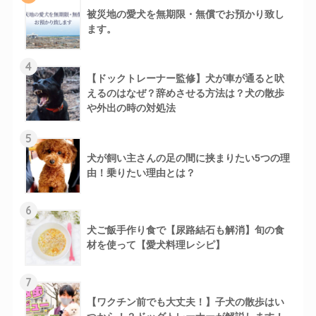
被災地の愛犬を無期限・無償でお預かり致し
ます。
4
【ドックトレーナー監修】犬が車が通ると吠
えるのはなぜ？辞めさせる方法は？犬の散歩
や外出の時の対処法
5
犬が飼い主さんの足の間に挟まりたい5つの理
由！乗りたい理由とは？
6
犬ご飯手作り食で【尿路結石も解消】旬の食
材を使って【愛犬料理レシピ】
7
【ワクチン前でも大丈夫！】子犬の散歩はい