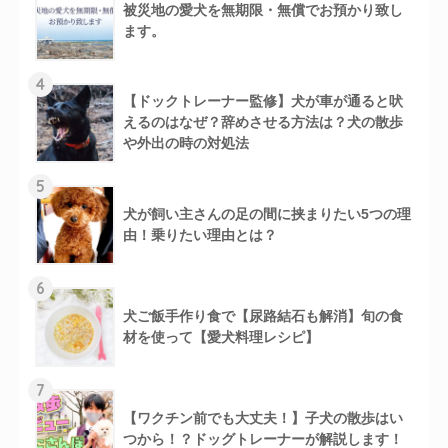
被災地の愛犬を無期限・無償でお預かり致し
ます。
4
【ドックトレーナー監修】犬が車が通ると吠
えるのはなぜ？辞めさせる方法は？犬の散歩
や外出の時の対処法
5
犬が飼い主さんの足の間に挟まりたい5つの理
由！乗りたい理由とは？
6
犬ご飯手作り食で【尿路結石も解消】旬の食
材を使って【愛犬料理レシピ】
7
【ワクチン前でも大丈夫！】子犬の散歩はい
つから！？ドッグトレーナーが解説します！