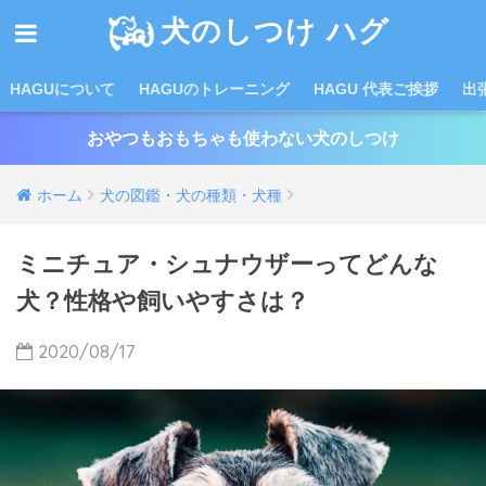
犬のしつけ ハグ
HAGUについて
HAGUのトレーニング
HAGU 代表ご挨拶
出
おやつもおもちゃも使わない犬のしつけ
ホーム
犬の図鑑・犬の種類・犬種
ミニチュア・シュナウザーってどんな
犬？性格や飼いやすさは？
2020/08/17