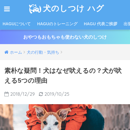
犬のしつけ ハグ
HAGUについて
HAGUのトレーニング
HAGU 代表ご挨拶
出
おやつもおもちゃも使わない犬のしつけ
ホーム
犬の行動・気持ち
素朴な疑問！犬はなぜ吠えるの？犬が吠
える5つの理由
2018/12/29
2019/10/25