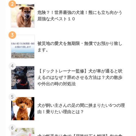
2
危険？！世界最強の犬達！熊にも立ち向かう
屈強な犬ベスト１０
3
被災地の愛犬を無期限・無償でお預かり致し
ます。
4
【ドックトレーナー監修】犬が車が通ると吠
えるのはなぜ？辞めさせる方法は？犬の散歩
や外出の時の対処法
5
犬が飼い主さんの足の間に挟まりたい5つの理
由！乗りたい理由とは？
6