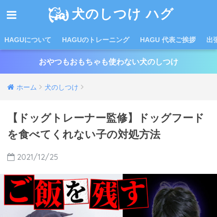
犬のしつけ ハグ
HAGUについて
HAGUのトレーニング
HAGU 代表ご挨拶
出
おやつもおもちゃも使わない犬のしつけ
ホーム
犬のしつけ
【ドッグトレーナー監修】ドッグフード
を食べてくれない子の対処方法
2021/12/25