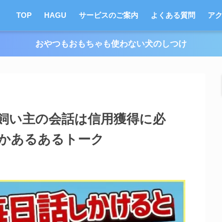
TOP
HAGU
サービスのご案内
よくある質問
ア
おやつもおもちゃも使わない犬のしつけ
飼い主の会話は信用獲得に必
かあるあるトーク