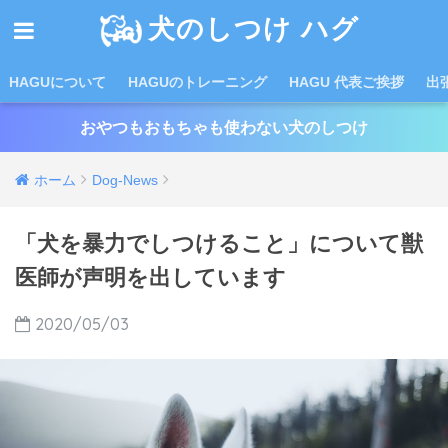
犬のしつけ ハグ
HAGUについて
HAGUのトレーニング
HAGU 代表ご挨拶
出
おやつもおもちゃも使わない犬のしつけ
ホーム
Dog-News
「犬を暴力でしつけること」について獣
医師が声明を出しています
2020/05/03