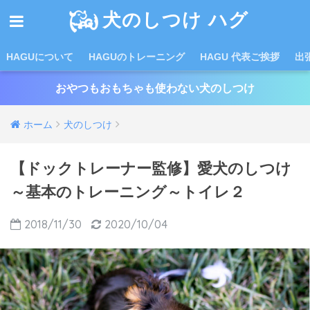
犬のしつけ ハグ
HAGUについて
HAGUのトレーニング
HAGU 代表ご挨拶
出
おやつもおもちゃも使わない犬のしつけ
ホーム
犬のしつけ
【ドックトレーナー監修】愛犬のしつけ
～基本のトレーニング～トイレ２
2018/11/30
2020/10/04