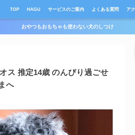
TOP
HAGU
サービスのご案内
よくある質問
ア
おやつもおもちゃも使わない犬のしつけ
オス 推定14歳 のんびり過ごせ
まへ