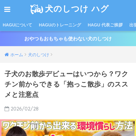
犬のしつけ ハグ
HAGUについて
HAGUのトレーニング
HAGU 代表ご挨拶
出
おやつもおもちゃも使わない犬のしつけ
ホーム
犬のしつけ
子犬のお散歩デビューはいつから？ワク
チン前からできる「抱っこ散歩」のスス
メと注意点
2026/02/28