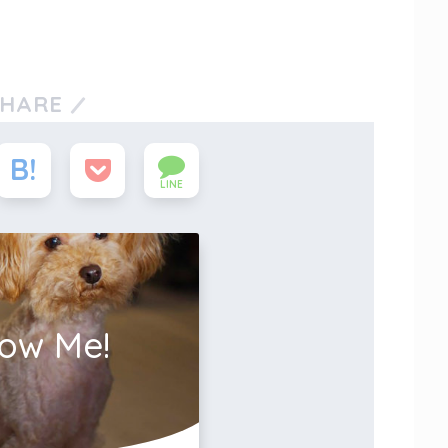
SHARE
LINE
low Me!