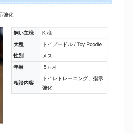
示強化
飼い主様
K 様
犬種
トイプードル / Toy Poodle
性別
メス
年齢
5ヵ月
トイレトレーニング、指示
相談内容
強化