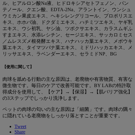
ル、ヒアルロン酸Na液、ヒドロキシアセトフェノン、パン
テノール、クエン酸、EDTA-2Na、アラントイン、ウンシュ
ウミカン果皮エキス、ヘキシレングリコール、プロポリスエ
キス、ホホバ油、ドクダミエキス、ハチミツエキス、ヤギ乳
エキス、ウシ初乳、ヤシ油、ツボクサエキス、カラスムギふ
すまエキス、水添レシチン、セージエキス、サッカロミセス
／ムレスズメ根発酵エキス、ハナハッカ葉エキス、メボウキ
葉エキス、タイマツバナ葉エキス、ミドリハッカエキス、メ
リッサエキス、ラベンダーエキス、セラミドNP、BG
【使用に関して】
肉球を舐める行動の主な原因は、老廃物や有害物質、有害な
微生物です。毎日のケアで改善可能です。BY LABの特許取
得成分を使用して、【ケア】→【保湿】→【肌バリア強化】
の3ステップでしっかり洗浄します。
ペットの肉球の匂いの主な原因は「細菌」です。肉球の隅々
に隠れている老廃物をしっかり落とすことが重要です。
Tweet
Share