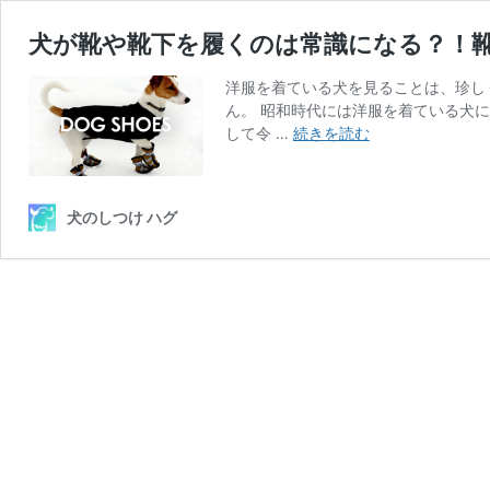
犬が靴や靴下を履くのは常識になる？！
洋服を着ている犬を見ることは、珍し
ん。 昭和時代には洋服を着ている犬
犬
して令 …
続きを読む
が
靴
や
犬のしつけ ハグ
靴
下
を
履
く
の
は
常
識
に
な
る？！